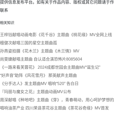
提供信息发布平台。如有关于作品内容、版权或其它问题请于作品
联系
相关知识
王梓钰献唱动画电影《花千谷》主题曲《桃花缘》MV全网上线
檀健次献唱三国的星空主题曲孤
孙燕姿拍摄《花木兰》主题曲《木兰情》MV
尚雯婕献唱主题曲 自认适合演恐怖片8085604
《一路来看芙蓉花》 2024成都世园会主题曲MV“诞生记”
“好声音”助阵《风花雪月》 那英献声主题曲
《分手达人》发主题曲MV 唱响“520” 告白日
『玛丽与魔女之花』主题曲动画MV公布
周深献唱《种地吧》主题曲《芽》，青春萌动，用心呵护梦想的
唱响油茶产业 四川荣县茶花谷主题曲《茶花谷奇缘》MV首发