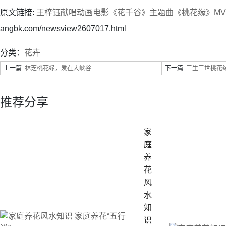
原文链接:
王梓钰献唱动画电影《花千谷》主题曲《桃花缘》M
angbk.com/newsview2607017.html
分类：
花卉
上一篇:
林芝桃花缘，爱在大峡谷
下一篇:
三生三世桃花
推荐分享
家
庭
养
花
风
水
知
识