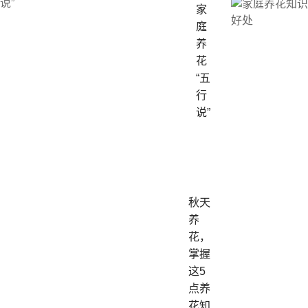
家
庭
养
花
“五
行
说”
秋天
养
花，
掌握
这5
点养
花知