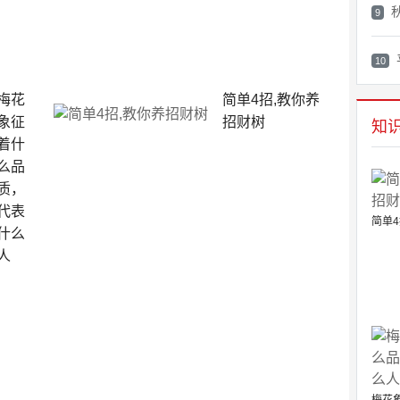
9
10
梅花
简单4招,教你养
象征
招财树
知
着什
么品
质，
代表
简单4
什么
人