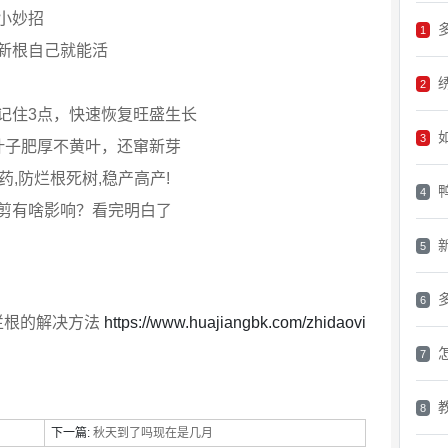
小妙招
1
新根自己就能活
2
记住3点，快速恢复旺盛生长
3
叶子肥厚不黄叶，还窜新芽
,防烂根死树,稳产高产!
4
剪有啥影响？看完明白了
5
6
烂根的解决方法
https://www.huajiangbk.com/zhidaovi
7
8
下一篇:
秋天到了吗现在是几月