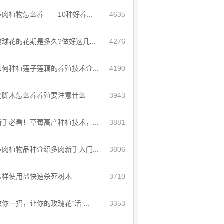
多肉植物怎么养——10种好养...
4635
绣球花的花期是多久?做好这几...
4276
如何种植莲子莲藕的养殖技术介...
4190
鸭脚木怎么养养殖要注意什么
3943
新手必看！草莓高产种植技术，...
3881
多肉植物品种介绍多肉新手入门...
3806
怎样使用盐快速杀死树木
3710
教你一招，让你的玫瑰花“活”...
3353