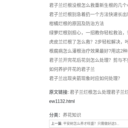
君子兰烂根没根怎么救重新生根的几个
君子兰烂根别急着扔一个方法快速长出
柑橘烂根的原因及防治方法
绿萝烂根别担心，一招教你轻松救治，
虎皮兰烂根了怎么救？2步轻松解决，
根腐病怎么灌根治疗效果最好?用这2种药
君子兰开完花后花剑怎么处理？剪与不
如何养护开花的君子兰
君子兰出现夹箭现象时应如何处理？
原文链接:
君子兰烂根怎么处理君子兰
ew1132.html
分类：
养花知识
上一篇:
平安树怎么养才旺盛？只需做好这5...