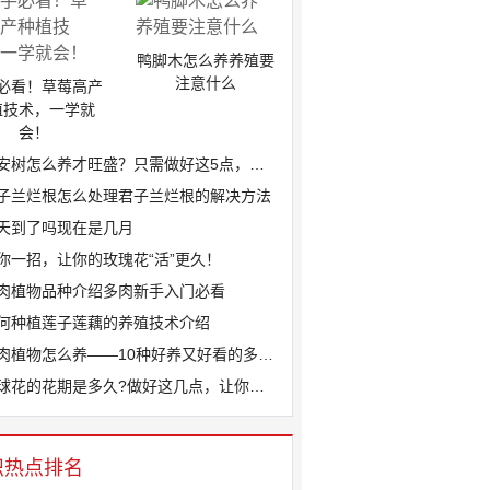
鸭脚木怎么养养殖要
注意什么
必看！草莓高产
植技术，一学就
会！
安树怎么养才旺盛？只需做好这5点，叶片...
子兰烂根怎么处理君子兰烂根的解决方法
天到了吗现在是几月
你一招，让你的玫瑰花“活”更久！
肉植物品种介绍多肉新手入门必看
何种植莲子莲藕的养殖技术介绍
肉植物怎么养——10种好养又好看的多肉...
球花的花期是多久?做好这几点，让你家绣...
识热点排名