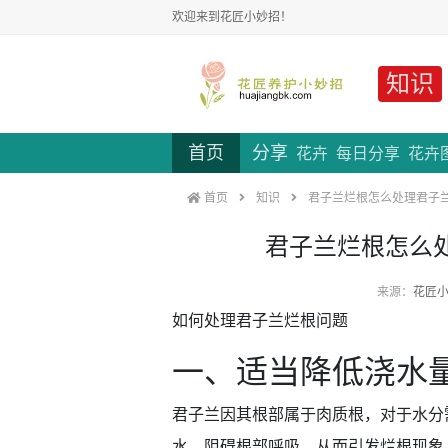
欢迎来到花匠小妙招！
知识
首页
分享
花卉
每日分享
花卉
首页
知识
君子兰烂根怎么处理君子
君子兰烂根怎么
来源：
花匠
如何处理君子兰烂根问题
一、适当降低浇水
君子兰因其根部属于肉质根，对于水分
水，阻碍根部呼吸，从而引发烂根现象