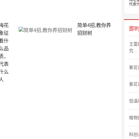
梅花
代表什
梅花
简单4招,教你养
即
象征
招财树
着什
王雷
么品
究...
质，
代表
紫花
什么
人
紫花
低温
植物
科创