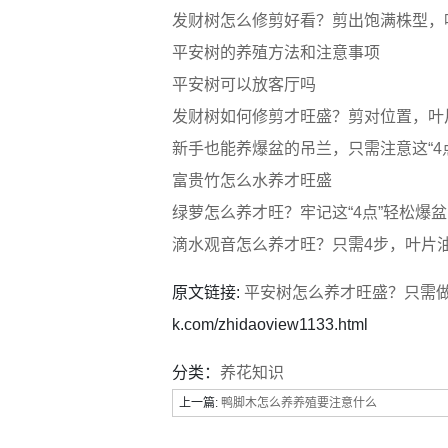
发财树怎么修剪好看？剪出饱满株型，
平安树的养殖方法和注意事项
平安树可以放客厅吗
发财树如何修剪才旺盛？剪对位置，叶
新手也能养爆盆的吊兰，只需注意这“4
富贵竹怎么水养才旺盛
绿萝怎么养才旺？牢记这“4点”轻松爆
滴水观音怎么养才旺？只需4步，叶片
原文链接:
平安树怎么养才旺盛？只需
k.com/zhidaoview1133.html
分类：
养花知识
上一篇:
鸭脚木怎么养养殖要注意什么