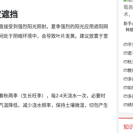
度遮挡
新手
直接受到强烈阳光照射。夏季强烈的阳光应用遮阳网
种
间处于阴暗环境中，会导致叶片发黄。建议放置于室
平
君
秋
教
多
如
春秋两季（生长旺季），每2-4天浇水一次，必要时
多
绣
气温降低，减少浇水频率，保持土壤微湿，切勿产生
知