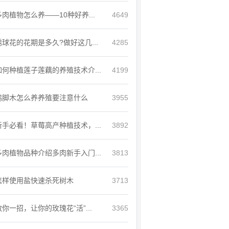
多肉植物怎么养——10种好养...
4649
绣球花的花期是多久?做好这几...
4285
如何种植莲子莲藕的养殖技术介...
4199
鸭脚木怎么养养殖要注意什么
3955
新手必看！草莓高产种植技术，...
3892
多肉植物品种介绍多肉新手入门...
3813
怎样使用盐快速杀死树木
3713
教你一招，让你的玫瑰花“活”...
3365