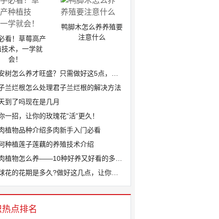
鸭脚木怎么养养殖要
注意什么
必看！草莓高产
植技术，一学就
会！
安树怎么养才旺盛？只需做好这5点，叶片...
子兰烂根怎么处理君子兰烂根的解决方法
天到了吗现在是几月
你一招，让你的玫瑰花“活”更久！
肉植物品种介绍多肉新手入门必看
何种植莲子莲藕的养殖技术介绍
肉植物怎么养——10种好养又好看的多肉...
球花的花期是多久?做好这几点，让你家绣...
识热点排名