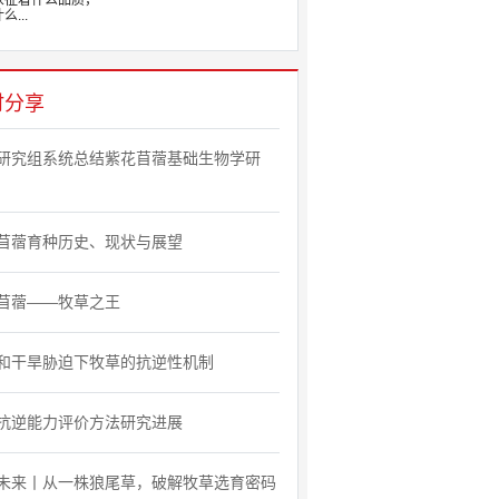
象征着什么品质，
么...
时分享
研究组系统总结紫花苜蓿基础生物学研
苜蓿育种历史、现状与展望
苜蓿——牧草之王
和干旱胁迫下牧草的抗逆性机制
抗逆能力评价方法研究进展
未来丨从一株狼尾草，破解牧草选育密码