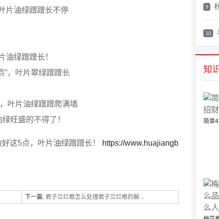
9
叶片油绿蹭蹭长不停
10
片油绿蹭蹭长！
知
点”，叶片翠绿蹭蹭长
盆，叶片油绿蹭蹭爬满墙
油绿旺盛的不得了！
简单4
做好这5点，叶片油绿蹭蹭长！
https://www.huajiangb
下一篇:
君子兰烂根怎么处理君子兰烂根的解...