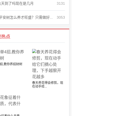
秋天到了吗现在是几月
3131
平安树怎么养才旺盛？只需做好...
3053
识热点
招,教你养招财树
春天养花得会修剪，现
在动手给...