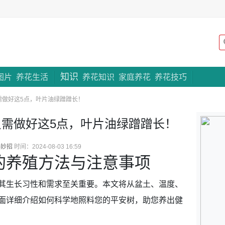
知识
专题策划
图片
养花生活
养花知识
家庭养花
养花技巧
需做好这5点，叶片油绿蹭蹭长！
需做好这5点，叶片油绿蹭蹭长！
小妙招
时间：2024-08-03 16:59
的养殖方法与注意事项
其生长习性和需求至关重要。本文将从盆土、温度、
面详细介绍如何科学地照料您的平安树，助您养出健