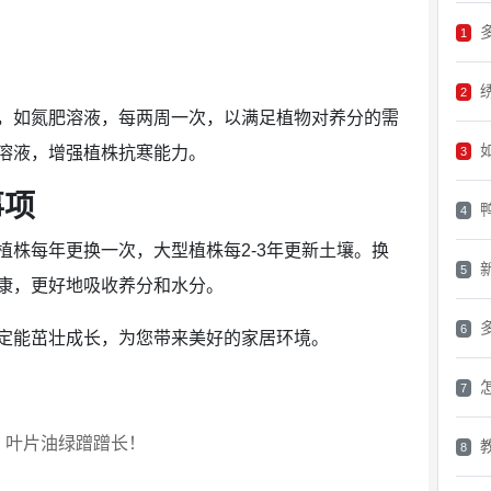
1
2
，如氮肥溶液，每两周一次，以满足植物对养分的需
溶液，增强植株抗寒能力。
3
事项
4
植株每年更换一次，大型植株每2-3年更新土壤。换
5
康，更好地吸收养分和水分。
6
定能茁壮成长，为您带来美好的家居环境。
7
，叶片油绿蹭蹭长！
8