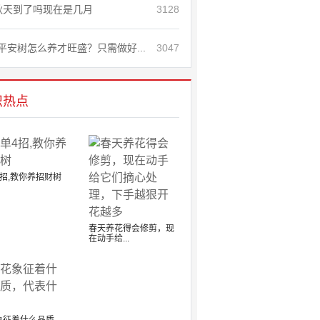
秋天到了吗现在是几月
3128
平安树怎么养才旺盛？只需做好...
3047
识热点
招,教你养招财树
春天养花得会修剪，现
在动手给...