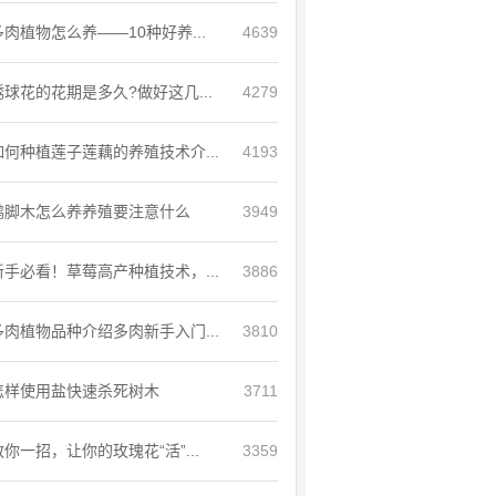
多肉植物怎么养——10种好养...
4639
绣球花的花期是多久?做好这几...
4279
如何种植莲子莲藕的养殖技术介...
4193
鸭脚木怎么养养殖要注意什么
3949
新手必看！草莓高产种植技术，...
3886
多肉植物品种介绍多肉新手入门...
3810
怎样使用盐快速杀死树木
3711
教你一招，让你的玫瑰花“活”...
3359