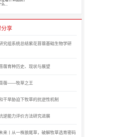
象征着什么品质，
么...
时分享
研究组系统总结紫花苜蓿基础生物学研
苜蓿育种历史、现状与展望
苜蓿——牧草之王
和干旱胁迫下牧草的抗逆性机制
抗逆能力评价方法研究进展
未来丨从一株狼尾草，破解牧草选育密码