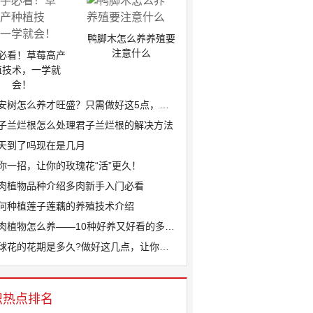
鸭脚木怎么养养殖要
注意什么
必看！草莓高产
植技术，一学就
会！
安树怎么养才旺盛？只需做好这5点，叶片...
子兰烂根怎么处理君子兰烂根的解决方法
天到了吗现在是几月
你一招，让你的玫瑰花“活”更久！
肉植物品种介绍多肉新手入门必看
何种植莲子莲藕的养殖技术介绍
肉植物怎么养——10种好养又好看的多肉...
球花的花期是多久?做好这几点，让你家绣...
识热点排名