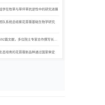
组学在牧草与草坪草抗逆性中的研究进展
团队系统总结紫花苜蓿基础生物学研究
692篇文献，多位院士专家合作撰写长...
生态培育的花苜蓿新品种通过国家审定