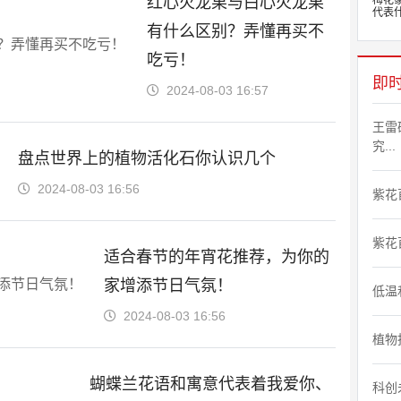
红心火龙果与白心火龙果
梅花
代表什
有什么区别？弄懂再买不
吃亏！
即
2024-08-03 16:57
王雷
究...
盘点世界上的植物活化石你认识几个
2024-08-03 16:56
紫花
紫花
适合春节的年宵花推荐，为你的
家增添节日气氛！
低温
2024-08-03 16:56
植物
蝴蝶兰花语和寓意代表着我爱你、
科创