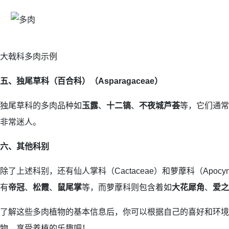
大戟科多肉示例
五、独尾草科（百合科）（Asparagaceae）
独尾草科的多肉品种如
玉露
、
十二镐
、
不夜城芦荟
等，它们通常
非常迷人。
六、其他科别
除了上述科别，还有仙人掌科（Cactaceae）和萝藦科（Apocy
有
帝冠
、
松霞
、
鼠尾掌
等，而萝藦科则包含着如
大花犀角
、
爱之
了解这些多肉植物的基本信息后，你可以根据自己的喜好和环境
物，享受养植的乐趣吧！