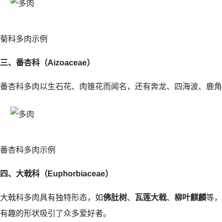
菊科多肉示例
三、番杏科（Aizoaceae）
番杏科多肉以生石花、肉锥花而闻名，还有奔龙、四海波、鹿角
番杏科多肉示例
四、大戟科（Euphorbiaceae）
大戟科多肉具有独特形态，如
佛肚树
、
瓦莲大戟
、
柳叶麒麟
等，
有趣的形状吸引了众多爱好者。