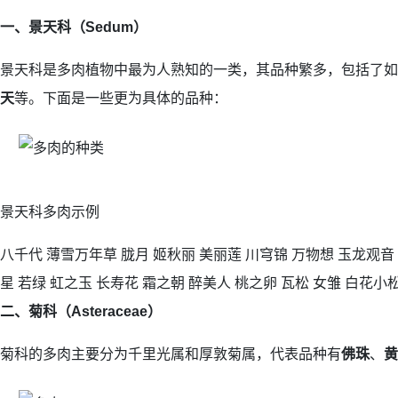
一、景天科（Sedum）
景天科是多肉植物中最为人熟知的一类，其品种繁多，包括了如
天
等。下面是一些更为具体的品种：
景天科多肉示例
八千代 薄雪万年草 胧月 姬秋丽 美丽莲 川穹锦 万物想 玉龙观音
星 若绿 虹之玉 长寿花 霜之朝 醉美人 桃之卵 瓦松 女雏 白花小
二、菊科（Asteraceae）
菊科的多肉主要分为千里光属和厚敦菊属，代表品种有
佛珠
、
黄