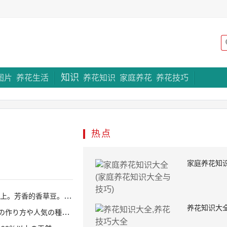
知识
专题策划
图片
养花生活
养花知识
家庭养花
养花技巧
上一个
热点
家庭养花知识
。水疗概念。美容与护理。留白处。图片
养花知识大
り方や人気の種類20選