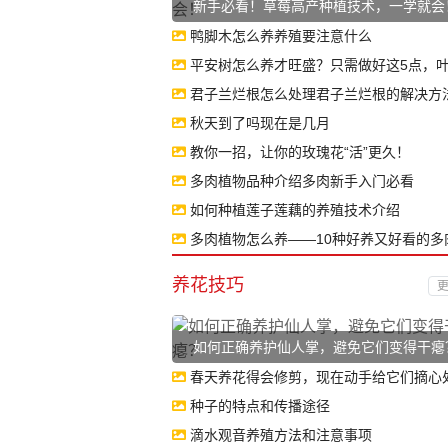
新手必看！草莓高产种植技术，一学就会
鸭脚木怎么养养殖要注意什么
平安树怎么养才旺盛？只需做好这5点，叶片
君子兰烂根怎么处理君子兰烂根的解决方
秋天到了吗现在是几月
教你一招，让你的玫瑰花“活”更久！
多肉植物品种介绍多肉新手入门必看
如何种植莲子莲藕的养殖技术介绍
多肉植物怎么养——10种好养又好看的多肉.
养花技巧
更
如何正确养护仙人掌，避免它们变得干瘪
春天养花得会修剪，现在动手给它们摘心处理..
种子的特点和传播途径
滴水观音养殖方法和注意事项