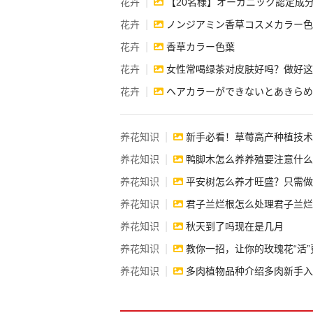
|
花卉
【20名様】オーガニック認定成分92％以上の天然・植物性ヘア
|
花卉
ノンジアミン香草コスメカラー色葉 カラーアレルギーや敏感肌の人でも安心の白髪染
|
花卉
香草カラー色葉
|
花卉
女性常喝绿茶对皮肤好吗？做好这5件事
|
花卉
ヘアカラーができないとあきらめ
|
养花知识
新手必看！草莓高产种植技术
|
养花知识
鸭脚木怎么养养殖要注意什么
|
养花知识
平安树怎么养才旺盛？只需做好这
|
养花知识
君子兰烂根怎么处理君子兰烂
|
养花知识
秋天到了吗现在是几月
|
养花知识
教你一招，让你的玫瑰花“活”
|
养花知识
多肉植物品种介绍多肉新手入