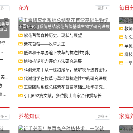
花卉
每日
多 +
更多 +
的香草
王雷研究组系统总结紫花苜蓿基础生物学研究进展
教师
留白
紫花苜蓿育种历史、现状与展望
勿忘
...
紫花苜蓿——牧草之王
罕见
.
低温和干旱胁迫下牧草的抗逆性机制
柳枝
..
植物抗逆能力评价方法研究进展
一举
科创未来丨从一株狼尾草，破解牧草选育密码
...
代谢组学在牧草与草坪草抗逆性中的研究进展
.
王雷团队系统总结紫花苜蓿基础生物学研究进...
.
引用692篇文献，多位院士专家合作撰写长...
养花知识
家庭
多 +
更多 +