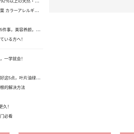
セラム！ 「花と風」サンプルセット
め 名古屋・栄の完全個室プイライベート美容院
，美容养颜，人也显年轻
ている方へ！
，一学就会！
5点，叶片油绿蹭蹭长！
根的解决方法
更久！
门必看