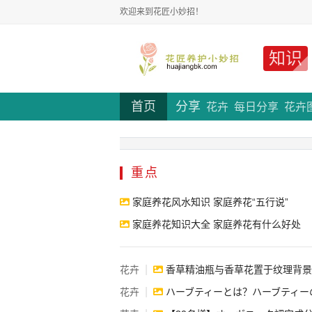
欢迎来到花匠小妙招！
知识
首页
分享
花卉
每日分享
花卉
重点
家庭养花风水知识 家庭养花“五行说”
家庭养花知识大全 家庭养花有什么好处
|
花卉
香草精油瓶与香草花置于纹理背景上。芳香的香草豆。香草提取物
|
花卉
ハーブティーとは？ハーブティーの作