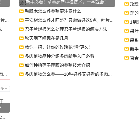
！
新手必看！草莓高产种植技术，一学就会！
玫瑰
鸭脚木怎么养养殖要注意什么
莲的
...
平安树怎么养才旺盛？只需做好这5点，叶片...
1到
法
君子兰烂根怎么处理君子兰烂根的解决方法
果汁
秋天到了吗现在是几月
森系
教你一招，让你的玫瑰花“活”更久！
新手
多肉植物品种介绍多肉新手入门必看
百合
如何种植莲子莲藕的养殖技术介绍
..
多肉植物怎么养——10种好养又好看的多肉...
多 +
？
.