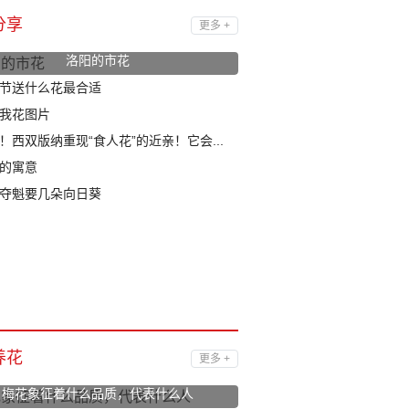
分享
更多 +
洛阳的市花
节送什么花最合适
我花图片
！西双版纳重现“食人花”的近亲！它会...
的寓意
夺魁要几朵向日葵
养花
更多 +
梅花象征着什么品质，代表什么人