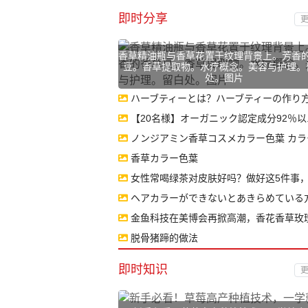
即时分享
更
香草精油瓶与香草花置于纹理背景上。芳香
豆。香草提取物。水疗概念。美容与护理。
处。图片
ハーブティーとは？ハーブティーの作り方や
【20名様】オーガニック認定成分92％以..
ノンジアミン香草コスメカラー色葉 カラー.
香草カラー色葉
女性常喝绿茶对皮肤好吗？做好这5件事，美
ヘアカラーができないとあきらめている方へ..
金鱼科技在美博会再掀高潮，香花香草玫瑰香..
脱骨猪蹄的做法
即时知识
更