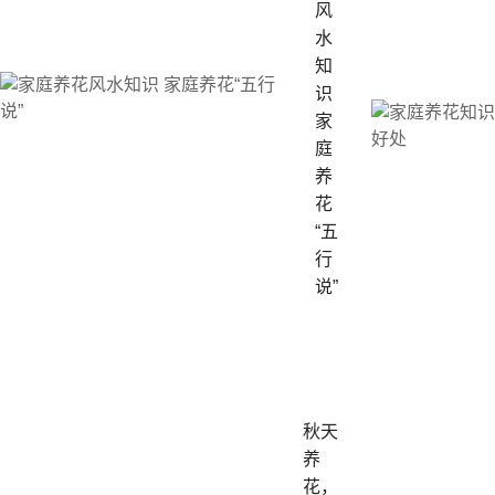
风
水
知
识
家
庭
养
花
“五
行
说”
秋天
养
花，