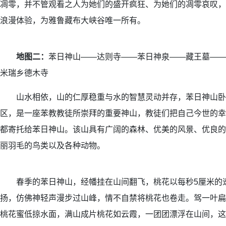
凋零，并不管观看之人为她们的盛开疯狂、为她们的凋零哀叹，
浪漫体验，为雅鲁藏布大峡谷唯一所有。
地图二：
苯日神山——达则寺——苯日神泉——藏王墓——
米瑞乡德木寺
山水相依，山的仁厚稳重与水的智慧灵动并存，苯日神山卧
区，是一座苯教教徒所崇拜的重要神山，教徒们把自己今世的幸
都寄托给苯日神山。该山具有广阔的森林、优美的风景、优良的
丽羽毛的鸟类以及各种动物。
春季的苯日神山，经幡挂在山间翻飞，桃花以每秒5厘米的
扬，仿佛神轻声漫步过山峰，情不自禁将桃花也卷走。驾一叶扁
桃花蜜低掠水面，满山成片桃花如云霞，一团团漂浮在山间，这