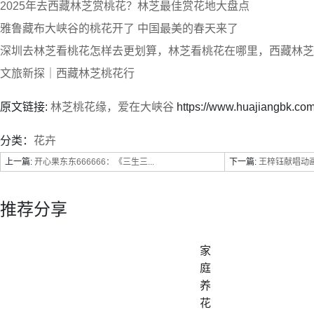
2025年去西藏林芝赏桃花？林芝最佳赏花地大盘点
雅鲁藏布大峡谷的桃花开了 中国最美的春天来了
深圳去林芝看桃花怎样去更划算，林芝看桃花在哪里，西藏林芝
文旅新探｜西藏林芝桃花行
原文链接:
林芝桃花缘，爱在大峡谷
https://www.huajiangbk.co
分类：
花卉
上一篇:
开心果东东666666：《三生三...
下一篇:
王梓钰献唱动画
推荐分享
家
庭
养
花