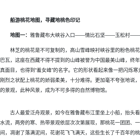
船游桃花地图，寻藏地桃色印记
地图一：
雅鲁藏布大峡谷入口——情比石坚——玉松村——
林芝的桃花是不可复制的，高山雪峰映衬峡谷里的粉色桃花
巴瓦，这座在西藏不得不提到的山峰被誉为中国最美山峰，终年
真面目，也得到“羞女峰”的名字。它的形状看起来像一把闪烁
刚烈之状配上桃花的娇弱柔美，十分难得。更加毫不夸张地说，
的景观，此种风景，成为不可多得的自然博物馆。
古人最爱泛舟观景，如今在雅鲁藏布江里坐上小船，抬头看
水流，两旁的寒、热带景观依层次次第展现，那桃花一团团、一
间，凋谢了落满泥间，花谢花飞飞满天，这些生长了千百年的桃