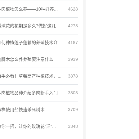
多肉植物怎么养——10种好养...
4628
绣球花的花期是多久?做好这几...
4273
如何种植莲子莲藕的养殖技术介...
4187
鸭脚木怎么养养殖要注意什么
3939
新手必看！草莓高产种植技术，...
3878
多肉植物品种介绍多肉新手入门...
3803
怎样使用盐快速杀死树木
3709
教你一招，让你的玫瑰花“活”...
3348