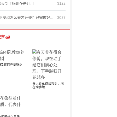
秋天到了吗现在是几月
3122
平安树怎么养才旺盛？只需做好...
3037
识热点
招,教你养招财树
春天养花得会修剪，现
在动手给...