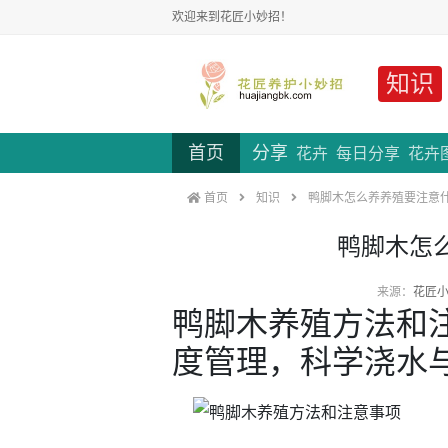
欢迎来到花匠小妙招！
知识
首页
分享
花卉
每日分享
花卉
首页
知识
鸭脚木怎么养养殖要注意
鸭脚木怎
来源：
花匠
鸭脚木养殖方法和
度管理，科学浇水与