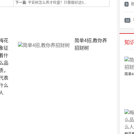
下一篇:
平安树怎么养才旺盛？只需做好这5...
9
10
梅花
简单4招,教你养
知
象征
招财树
着什
么品
质，
简单4
代表
什么
人