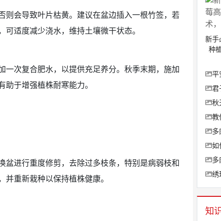
否则会导致叶片枯黄。建议在盆边插入一根竹签，若
，可适度减少浇水，维持土壤微干状态。
新手
种
加一次复合肥水，以提供充足养分。秋季末期，施加
平
有助于增强植株耐寒能力。
君
秋
教
多
如
多
换盆进行重度修剪，去除过多枝条，特别是病弱枝和
绣
，并重新栽种以保持植株健康。
知