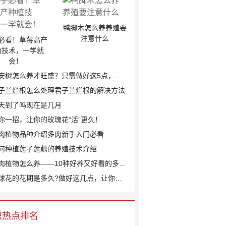
鸭脚木怎么养养殖要
注意什么
必看！草莓高产
植技术，一学就
会！
安树怎么养才旺盛？只需做好这5点，叶片...
子兰烂根怎么处理君子兰烂根的解决方法
天到了吗现在是几月
你一招，让你的玫瑰花“活”更久！
肉植物品种介绍多肉新手入门必看
何种植莲子莲藕的养殖技术介绍
肉植物怎么养——10种好养又好看的多肉...
球花的花期是多久?做好这几点，让你家绣...
识热点排名