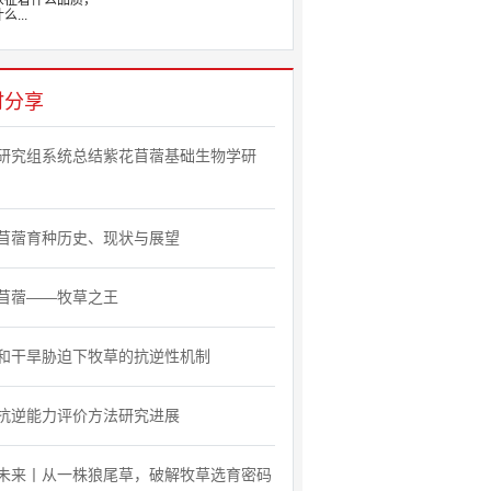
象征着什么品质，
么...
时分享
研究组系统总结紫花苜蓿基础生物学研
苜蓿育种历史、现状与展望
苜蓿——牧草之王
和干旱胁迫下牧草的抗逆性机制
抗逆能力评价方法研究进展
未来丨从一株狼尾草，破解牧草选育密码