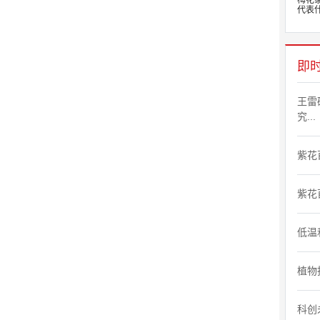
梅花
代表什
即
王雷
究...
紫花
紫花
低温
植物
科创