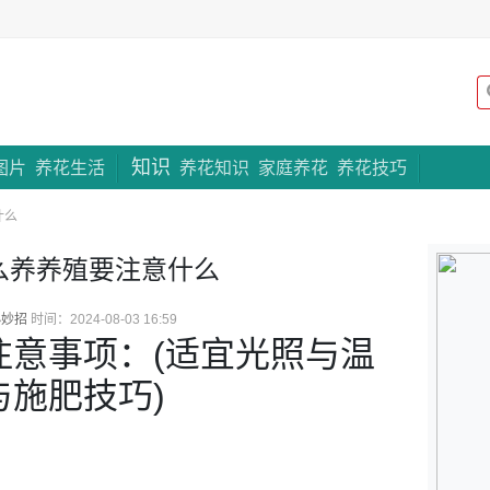
知识
专题策划
图片
养花生活
养花知识
家庭养花
养花技巧
什么
么养养殖要注意什么
小妙招
时间：2024-08-03 16:59
注意事项：(适宜光照与温
施肥技巧)