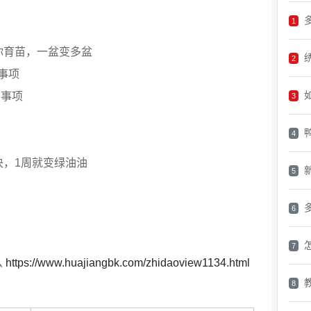
1
你育苗，一盆变多盆
2
事项
意事项
3
4
决，1周就变绿油油
5
6
7
么
https://www.huajiangbk.com/zhidaoview1134.html
8