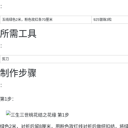
：
玉线绿色2米，粉色玫红各70厘米
925银珠3粒
所需工具
：
剪刀
制作步骤
：
第1步：
绿色2米，对折后留8厘米，用粉色玫红线对折后做纽扣结，将