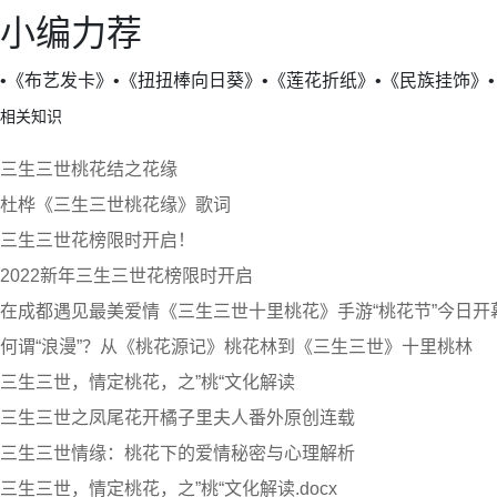
小编力荐
•《布艺发卡》•《扭扭棒向日葵》•《莲花折纸》•《民族挂饰》•《
相关知识
三生三世桃花结之花缘
杜桦《三生三世桃花缘》歌词
三生三世花榜限时开启！
2022新年三生三世花榜限时开启
在成都遇见最美爱情《三生三世十里桃花》手游“桃花节”今日开
何谓“浪漫”？从《桃花源记》桃花林到《三生三世》十里桃林
三生三世，情定桃花，之”桃“文化解读
三生三世之凤尾花开橘子里夫人番外原创连载
三生三世情缘：桃花下的爱情秘密与心理解析
三生三世，情定桃花，之”桃“文化解读.docx