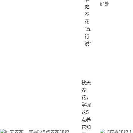
庭
养
花
“五
行
说”
秋天
养
花，
掌握
这5
点养
花知