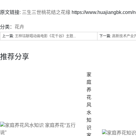
原文链接:
三生三世桃花结之花缘
https://www.huajiangbk.com/
分类：
花卉
上一篇:
王梓钰献唱动画电影《花千谷》主题...
下一篇:
高新技术产业开发
推荐分享
家
庭
养
花
风
水
知
识
家