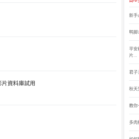
即
新手
鸭脚
平安
片...
君子
上學術影片資料庫試用
秋天
教你
多肉