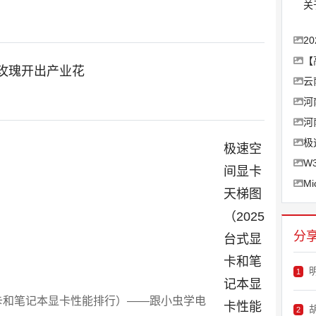
关
2
【
玫瑰开出产业花
云
河
河
极
极速空
W3
间显卡
Mi
天梯图
（2025
分
台式显
卡和笔
1
记本显
卡性能
2