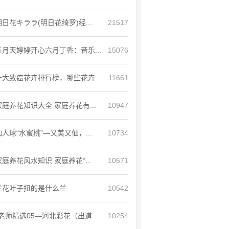
明日花キララ(明日花绮罗)经...
21517
五月天婷婷开心六月丁香：音乐...
15076
十大致癌花卉排行榜，哪些花卉...
11661
家庭养花知识大全 家庭养花有...
10947
仙人球“水蜜桃”—又美又仙，...
10734
家庭养花风水知识 家庭养花“...
10571
兰花叶子扭的是什么兰
10542
老师精选05—河北彩花（出道...
10254