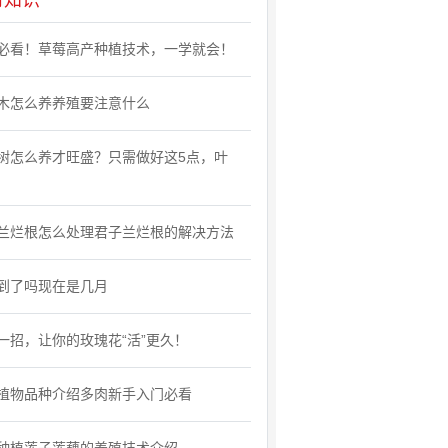
时知识
必看！草莓高产种植技术，一学就会！
木怎么养养殖要注意什么
树怎么养才旺盛？只需做好这5点，叶
兰烂根怎么处理君子兰烂根的解决方法
到了吗现在是几月
一招，让你的玫瑰花“活”更久！
植物品种介绍多肉新手入门必看