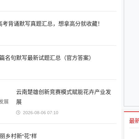
年高考背诵默写真题汇总，想拿高分就收藏！
名篇名句默写最新试题汇总（官方答案）
云南楚雄创新竞赛模式赋能花卉产业发
展
2026-08-06 07:10
最
丽乡村新“花”样