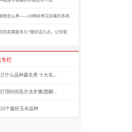
种植莲子莲藕的养殖技术介绍
植物怎么养——10种好养又好看的多肉...
花的花期是多久?做好这几点，让你家
选专栏
兰什么品种最名贵 十大名...
打顶时间及方法步骤(图解...
10个最好玉米品种