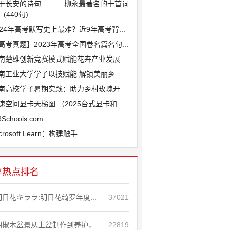
于长安的诗句
柳永最著名的十首词
(440句)
024年高考默写史上最难？近9年高考背...
高考真题】2023年高考全国卷名篇名句...
南楚雄创新竞赛模式赋能花卉产业发展
南工业大学学子以技赋能 解锁美丽乡村新...
南高校学子暑期实践：助力乡村玫瑰开出产...
速空间显卡天梯图 （2025台式显卡和...
Schools.com
crosoft Learn：构建触手...
享热点排名
明日花キララ:明日花绮罗年度...
37021
胡椒木盆景从上盆制作到养护，...
22819