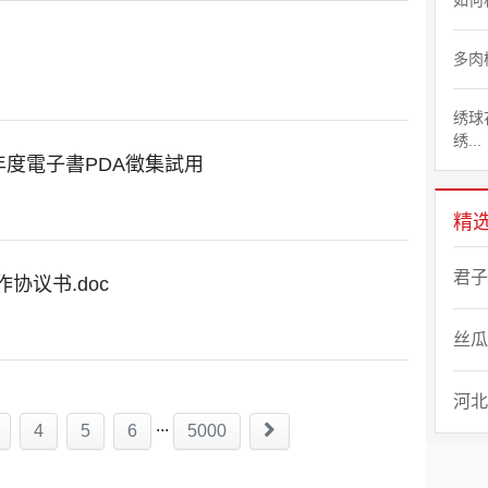
如何
多肉
绣球
绣...
年度電子書PDA徵集試用
精
君子
协议书.doc
丝瓜
河北
...
4
5
6
5000