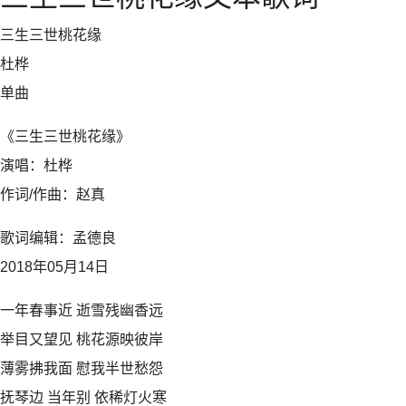
三生三世桃花缘
杜桦
单曲
《三生三世桃花缘》
演唱：杜桦
作词/作曲：赵真
歌词编辑：孟德良
2018年05月14日
一年春事近 逝雪残幽香远
举目又望见 桃花源映彼岸
薄雾拂我面 慰我半世愁怨
抚琴边 当年别 依稀灯火寒