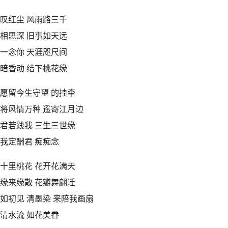
叹红尘 风雨路三千
相思深 旧事如天远
一念你 天涯咫尺间
暗香动 结下桃花缘
愿留今生守望 的挂牵
将风情万种 遥寄江月边
君若践我 三生三世缘
我定酬君 痴痴念
十里桃花 花开花满天
缘来缘散 花瓣舞翩迁
如初见 清墨染 来陪我画扇
清水流 如花美眷