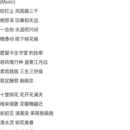
(Music)
叹红尘 风雨路三千
相思深 旧事如天远
一念你 天涯咫尺间
暗香动 结下桃花缘
愿留今生守望 的挂牵
将风情万种 遥寄江月边
君若践我 三生三世缘
我定酬君 痴痴念
十里桃花 花开花满天
缘来缘散 花瓣舞翩迁
如初见 清墨染 来陪我画扇
清水流 如花美眷