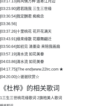
[03:17.13]将风情万种 遥寄江月边
[03:23.90]君若践我 三生三世缘
[03:30.54]我定酬君 痴痴念
[03:36.56]
[03:37.26]十里桃花 花开花满天
[03:43.91]缘来缘散 花瓣舞翩迁
[03:50.64]如初见 清墨染 来陪我画扇
[03:57.19]清水流 如花美眷
[04:03.86]清水流 如花美眷
[04:17.75](The end)www.22lrc.com ★
[04:20.00]☆谢谢欣赏☆
《杜桦》的相关歌词
1三生三世桃花缘歌词 2旗袍美人歌词
相关知识