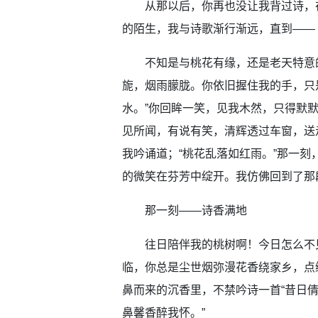
从那以后，你再也没让我背过诗，在
的陌生，我与诗歌渐行渐远，直到——
不知是与桃花有缘，还是老天特意的
旎，烟雨朦胧。你依旧握住我的手，只
水。”你回眸一笑，见我木然，只得默
见所闻，有说有笑，清辉透过车窗，送
我吟诵道；“桃花乱落如红雨。”那一
的微笑在芬芳中绽开。我仿佛回到了那
那一刻——诗香满地
往日陪伴我的桃树啊！今日怎么不见
临，你总是尘世烟弥漫花香绕家乡，点
鼻而来的沉香里，不禁吟诗一首“昔日
鼻馨香醉我怀。”