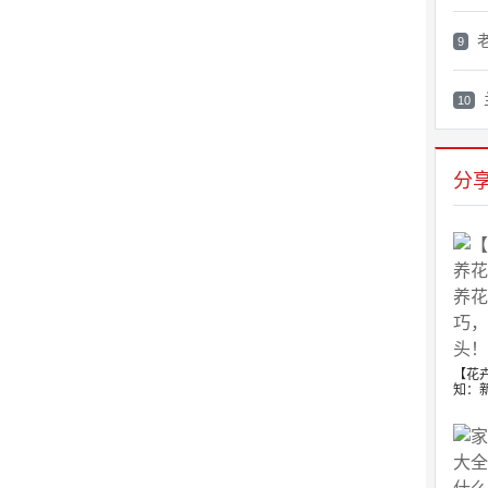
9
10
分
【花
知：新