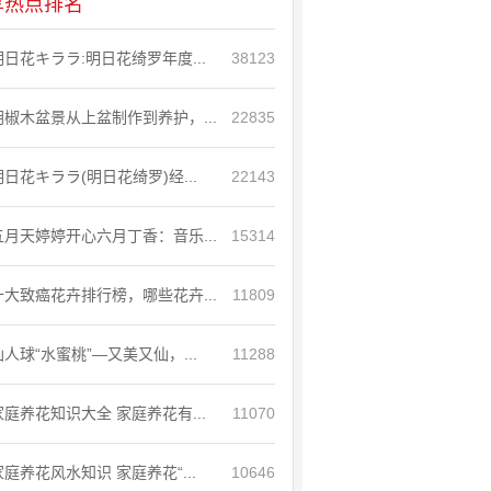
享热点排名
明日花キララ:明日花绮罗年度...
38123
胡椒木盆景从上盆制作到养护，...
22835
明日花キララ(明日花绮罗)经...
22143
五月天婷婷开心六月丁香：音乐...
15314
十大致癌花卉排行榜，哪些花卉...
11809
仙人球“水蜜桃”—又美又仙，...
11288
家庭养花知识大全 家庭养花有...
11070
家庭养花风水知识 家庭养花“...
10646