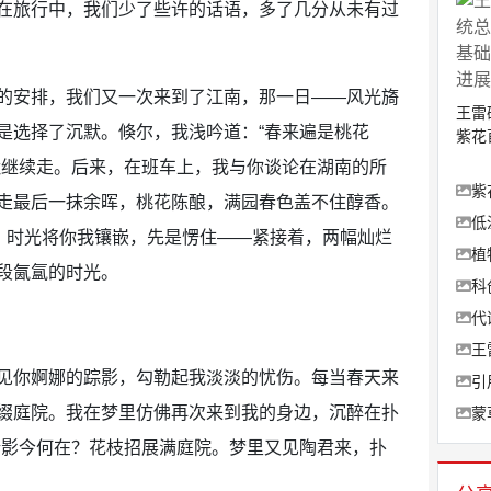
旅行中，我们少了些许的话语，多了几分从未有过
安排，我们又一次来到了江南，那一日——风光旖
王雷
是选择了沉默。倏尔，我浅吟道：“春来遍是桃花
紫花
默继续走。后来，在班车上，我与你谈论在湖南的所
紫
走最后一抹余晖，桃花陈酿，满园春色盖不住醇香。
低
刻，时光将你我镶嵌，先是愣住——紧接着，两幅灿烂
植
段氤氲的时光。
科
代
王
你婀娜的踪影，勾勒起我淡淡的忧伤。每当春天来
引
缀庭院。我在梦里仿佛再次来到我的身边，沉醉在扑
蒙
倩影今何在？花枝招展满庭院。梦里又见陶君来，扑