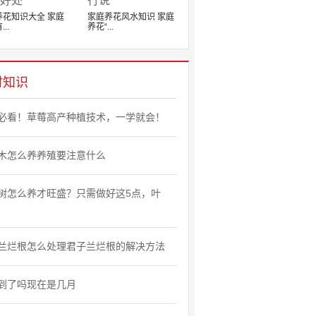
养花知识大全 家庭
家庭养花风水知识 家庭
..
养花“...
时知识
必看！草莓高产种植技术，一学就会！
木怎么养养殖要注意什么
树怎么养才旺盛？只需做好这5点，叶
兰烂根怎么处理君子兰烂根的解决方法
到了吗现在是几月