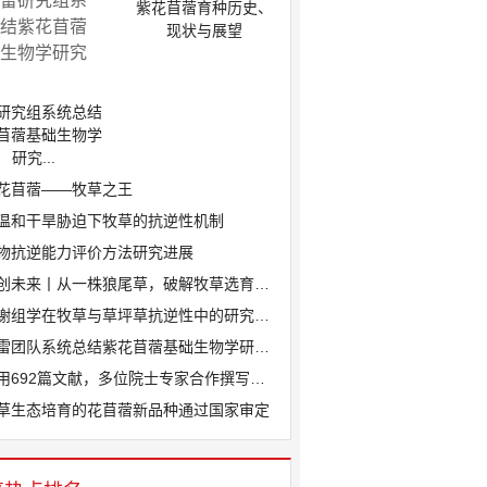
紫花苜蓿育种历史、
现状与展望
研究组系统总结
苜蓿基础生物学
研究...
花苜蓿——牧草之王
温和干旱胁迫下牧草的抗逆性机制
物抗逆能力评价方法研究进展
创未来丨从一株狼尾草，破解牧草选育密码
谢组学在牧草与草坪草抗逆性中的研究进展
雷团队系统总结紫花苜蓿基础生物学研究进...
用692篇文献，多位院士专家合作撰写长...
草生态培育的花苜蓿新品种通过国家审定