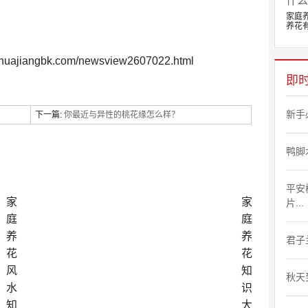
家庭
养花有.
.huajiangbk.com/newsview2607022.html
即
新手
下一篇:
你最近与异性的桃花缘怎么样？
鸭脚
平安
家
家
片...
庭
庭
养
养
君子
花
花
风
知
秋天
水
识
知
大