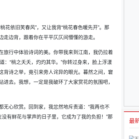
花依旧笑春风”，又让我背“桃花春色暖先开”。那
边走边背，跟着你在平平仄仄间懵懂的游走。
旅行中体验诗词的美。你带我来到江南，我仍拉着
道：“桃之夭夭，灼灼其华。”你转过身来，脸上浮漾
这背诗之举，竟引来旁人诧异的眼光。暮然之间，窘
钻进去。我想，一定是我破环了大家赏花的氛围吧，
无心欣赏。回到家，我忿然地斥责道：“我再也不
在没有鲜花与掌声的日子里，它成为了我的负担！”那
最