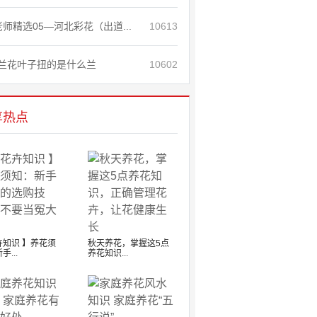
老师精选05—河北彩花（出道...
10613
兰花叶子扭的是什么兰
10602
享热点
卉知识 】养花须
秋天养花，掌握这5点
手...
养花知识...