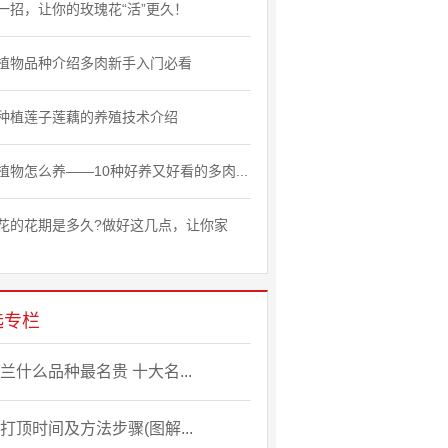
一招，让你的玫瑰花“活”更久！
植物品种介绍多肉新手入门必看
种植莲子莲藕的养殖技术介绍
植物怎么养——10种好养又好看的多肉...
花的花期是多久?做好这几点，让你家
选专栏
兰什么品种最名贵 十大名...
打顶时间及方法步骤(图解...