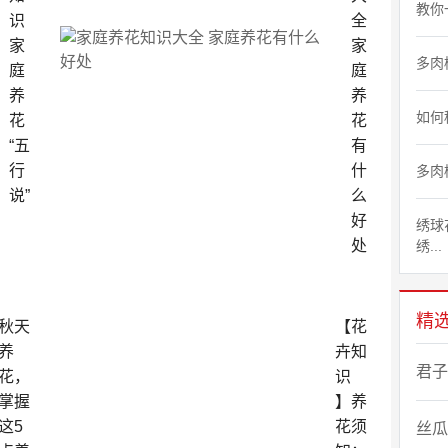
教你
识
全
家
家
多肉
庭
庭
养
养
如何
花
花
“五
有
行
什
多肉
说”
么
好
绣球
处
绣...
精
秋天
【花
养
卉知
君子
花，
识
掌握
】养
这5
花须
丝瓜