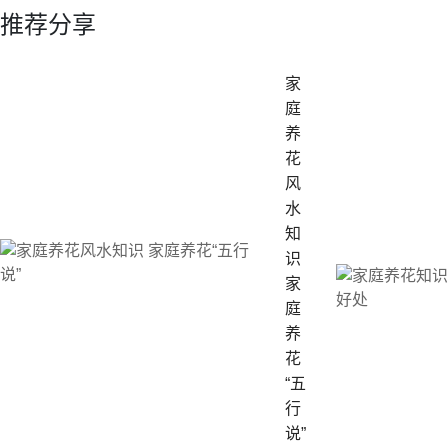
推荐分享
家
庭
养
花
风
水
知
识
家
庭
养
花
“五
行
说”