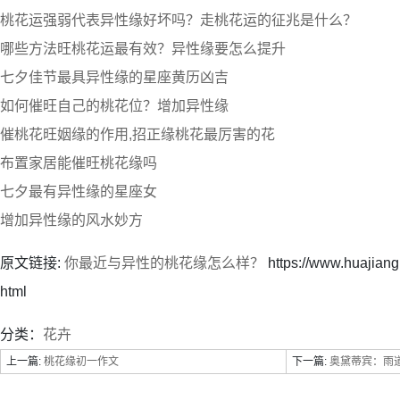
桃花运强弱代表异性缘好坏吗？走桃花运的征兆是什么？
哪些方法旺桃花运最有效？异性缘要怎么提升
七夕佳节最具异性缘的星座黄历凶吉
如何催旺自己的桃花位？增加异性缘
催桃花旺姻缘的作用,招正缘桃花最厉害的花
布置家居能催旺桃花缘吗
七夕最有异性缘的星座女
增加异性缘的风水妙方
原文链接:
你最近与异性的桃花缘怎么样？
https://www.huajian
html
分类：
花卉
上一篇:
桃花缘初一作文
下一篇:
奥黛蒂宾：雨道