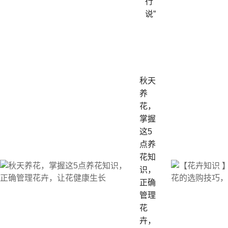
行
说”
秋天
养
花，
掌握
这5
点养
花知
识，
正确
管理
花
卉，