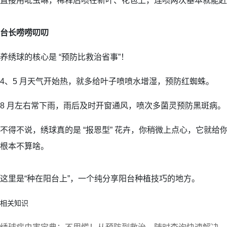
直接用吡虫啉，稀释后喷在新叶、花苞上，连喷两次基本就能赶
台长唠唠叨叨
养绣球的核心是 “预防比救治省事”！
4、5 月天气开始热，就多给叶子喷喷水增湿，预防红蜘蛛。
8 月左右常下雨，雨后及时开窗通风，喷次多菌灵预防黑斑病。
不得不说，绣球真的是 “报恩型” 花卉，你稍微上点心，它就给
根本不算啥。
这里是“种在阳台上”，一个纯分享阳台种植技巧的地方。
相关知识