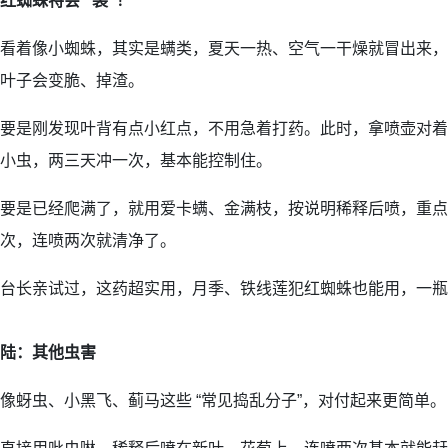
红蜘蛛特会 “装”！
看着像小蜘蛛，其实是螨类，夏天一热、空气一干燥就冒出来，
叶子会变脆、掉渣。
要是刚发现叶背有点小红点，不用急着打药。此时，拿喷壶对着
小虫，两三天冲一次，基本能控制住。
要是已经爬满了，就用爱卡螨、金满枝，按说明稀释后喷，重点
次，连喷两次就清净了。
台长亲试过，这药超实用，月季、铁线莲犯红蜘蛛也能用，一瓶
陆：其他虫害
像蚜虫、小黑飞、蓟马这些 “常见捣乱分子”，对付起来更简单。