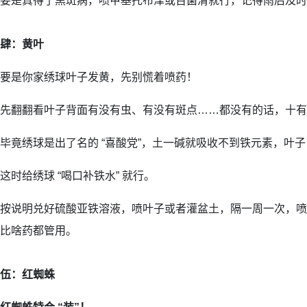
要是真得了黑斑病，喷甲基托布津或百菌清就行，记得雨后及时
肆：黄叶
要是你家绣球叶子发黄，先别慌着喷药！
先翻翻看叶子背面有没有虫、有没有斑点……都没有的话，十有八九
毕竟绣球是出了名的 “喜酸党”，土一碱就吸收不到铁元素，叶
这时给绣球 “喝口补铁水” 就行。
按说明兑好硫酸亚铁溶液，喷叶子或者灌盆土，隔一周一次，喷
比啥药都管用。
伍：红蜘蛛