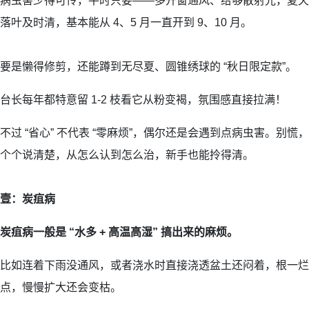
病虫害少得可怜，平时只要——多开窗通风、给够散射光，夏天
落叶及时清，基本能从 4、5 月一直开到 9、10 月。
要是懒得修剪，还能蹲到无尽夏、圆锥绣球的 “秋日限定款”。
台长每年都特意留 1-2 枝看它从粉变褐，氛围感直接拉满！
不过 “省心” 不代表 “零麻烦”，偶尔还是会遇到点病虫害。别
个个说清楚，从怎么认到怎么治，新手也能拎得清。
壹：炭疽病
炭疽病一般是 “水多 + 高温高湿” 搞出来的麻烦。
比如连着下雨没通风，或者浇水时直接浇透盆土还闷着，根一烂
点，慢慢扩大还会变枯。