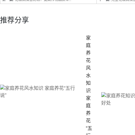
推荐分享
家
庭
养
花
风
水
知
识
家
庭
养
花
“五