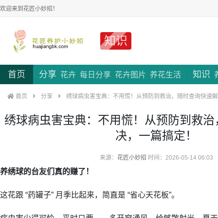
欢迎来到花匠小妙招！
知识
首页
分享
知识
花卉
每日分享
花卉图片
养花生活
首页
分享
绣球病虫害宝典：不用慌！从预防到救治，随时查询快速解
绣球病虫害宝典：不用慌！从预防到救治
决，一篇搞定！
来源：
花匠小妙招
时间：2026-05-14 06:03
养绣球的台友们真的赚了！
这花跟 “药罐子” 月季比起来，简直是 “省心天花板”。