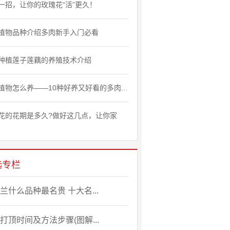
一招，让你的玫瑰花“活”更久！
植物品种介绍多肉新手入门必看
种植莲子莲藕的养殖技术介绍
植物怎么养——10种好养又好看的多肉...
花的花期是多久?做好这几点，让你家
选专栏
兰什么品种最名贵 十大名...
打顶时间及方法步骤(图解...