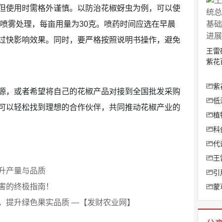
但使用时需格外谨慎。以防治花椒蚜虫为例，可以使
进行喷雾处理，每亩用量为30克。喷药时间应选在早晨
过快影响效果。同时，要严格按照说明书操作，避免
王雷
紫花
紫
源，或者希望将自己的花椒产品对接到全国批发采购
低
可以轻松找到理想的合作伙伴，共同推动花椒产业的
植
科
代
王
升产量与品质
引
害的终极指南！
蒙
，提升绿色果实品质 —【发财农业网】