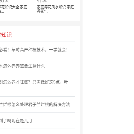
养花知识大全 家庭
家庭养花风水知识 家庭
..
养花“...
时知识
必看！草莓高产种植技术，一学就会！
木怎么养养殖要注意什么
树怎么养才旺盛？只需做好这5点，叶
兰烂根怎么处理君子兰烂根的解决方法
到了吗现在是几月