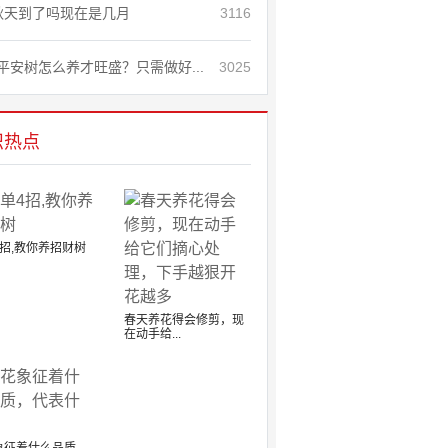
秋天到了吗现在是几月
3116
平安树怎么养才旺盛？只需做好...
3025
识热点
招,教你养招财树
春天养花得会修剪，现
在动手给...