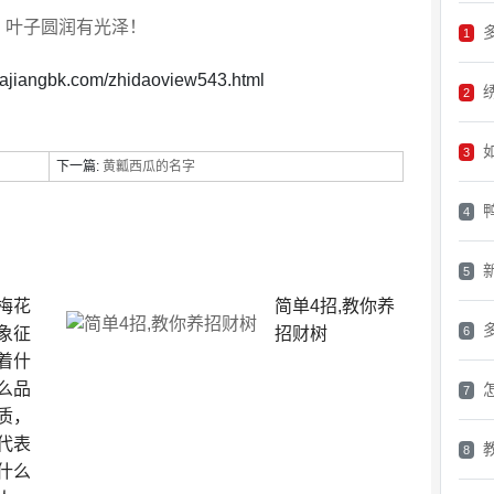
，叶子圆润有光泽！
1
uajiangbk.com/zhidaoview543.html
2
3
下一篇:
黄瓤西瓜的名字
4
5
梅花
简单4招,教你养
象征
招财树
6
着什
么品
7
质，
代表
8
什么