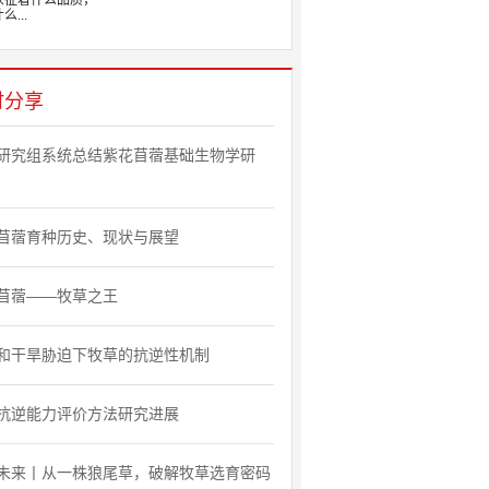
象征着什么品质，
么...
时分享
研究组系统总结紫花苜蓿基础生物学研
苜蓿育种历史、现状与展望
苜蓿——牧草之王
和干旱胁迫下牧草的抗逆性机制
抗逆能力评价方法研究进展
未来丨从一株狼尾草，破解牧草选育密码