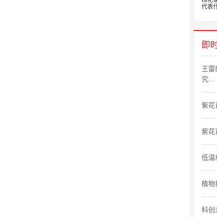
梅花
代表什
即
王雷
究...
紫花
紫花
低温
植物
科创