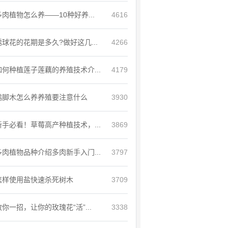
多肉植物怎么养——10种好养...
4616
绣球花的花期是多久?做好这几...
4266
如何种植莲子莲藕的养殖技术介...
4179
鸭脚木怎么养养殖要注意什么
3930
新手必看！草莓高产种植技术，...
3869
多肉植物品种介绍多肉新手入门...
3797
怎样使用盐快速杀死树木
3709
教你一招，让你的玫瑰花“活”...
3338