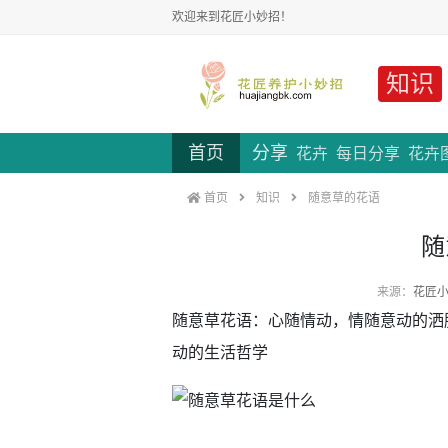
欢迎来到花匠小妙招！
知识
首页
分享
花卉
每日分享
花卉
首页
知识
随意草的花语
随
来源：
花匠
随意草花语：心随情动，情随意动的洒
动的生活哲学