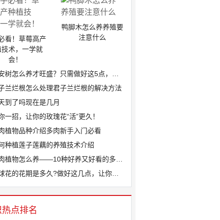
鸭脚木怎么养养殖要
注意什么
必看！草莓高产
植技术，一学就
会！
安树怎么养才旺盛？只需做好这5点，叶片...
子兰烂根怎么处理君子兰烂根的解决方法
天到了吗现在是几月
你一招，让你的玫瑰花“活”更久！
肉植物品种介绍多肉新手入门必看
何种植莲子莲藕的养殖技术介绍
肉植物怎么养——10种好养又好看的多肉...
球花的花期是多久?做好这几点，让你家绣...
识热点排名