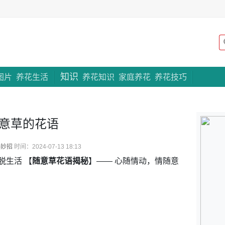
知识
专题策划
图片
养花生活
养花知识
家庭养花
养花技巧
意草的花语
小妙招
时间：2024-07-13 18:13
脱生活 【
随意草花语揭秘
】—— 心随情动，情随意