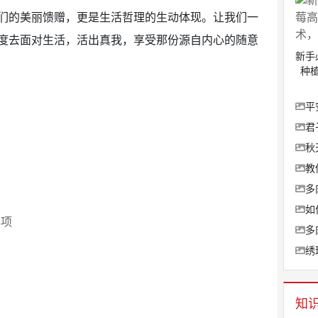
们的美丽馈赠，更是生活哲理的生动体现。让我们一
度去面对生活，活出真我，享受那份源自内心的随意
新手
种
平
君
秋
教
多
如
事项
多
绣
知