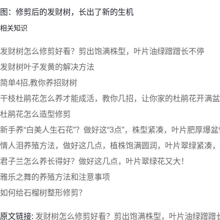
图：修剪后的发财树，长出了新的生机
相关知识
发财树怎么修剪好看？剪出饱满株型，叶片油绿蹭蹭长不停
发财树叶子发黄的解决方法
简单4招,教你养招财树
干枝杜鹃花怎么养才能成活，教你几招，让你家的杜鹃花开满盆
杜鹃花怎么造型修剪
新手养“白美人生石花”？做好这“3点”，株型紧凑，叶片肥厚爆盆
情人泪养殖方法，做好这几点，植株饱满圆润，叶片翠绿紧凑，
君子兰怎么养长得好？做好这几点，叶片翠绿花又大！
雅乐之舞的养殖方法和注意事项
如何给石榴树整形修剪？
原文链接:
发财树怎么修剪好看？剪出饱满株型，叶片油绿蹭蹭