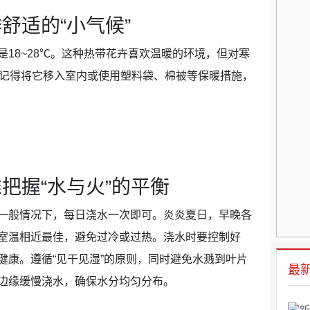
排舒适的“小气候”
18~28℃。这种热带花卉喜欢温暖的环境，但对寒
，记得将它移入室内或使用塑料袋、棉被等保暖措施，
精准把握“水与火”的平衡
一般情况下，每日浇水一次即可。炎炎夏日，早晚各
室温相近最佳，避免过冷或过热。浇水时要控制好
健康。遵循“见干见湿”的原则，同时避免水溅到叶片
最
边缘缓慢浇水，确保水分均匀分布。