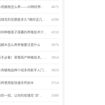
多肉植物怎么养——10种好养...
4671
绣球花的花期是多久?做好这几...
4295
如何种植莲子莲藕的养殖技术介...
4210
鸭脚木怎么养养殖要注意什么
3975
新手必看！草莓高产种植技术，...
3914
多肉植物品种介绍多肉新手入门...
3823
怎样使用盐快速杀死树木
3714
教你一招，让你的玫瑰花“活”...
3380