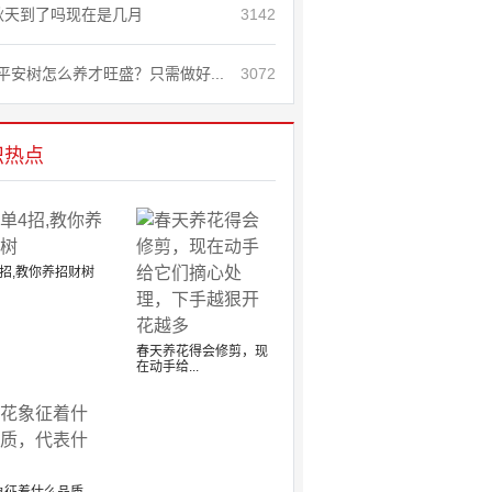
秋天到了吗现在是几月
3142
平安树怎么养才旺盛？只需做好...
3072
识热点
招,教你养招财树
春天养花得会修剪，现
在动手给...