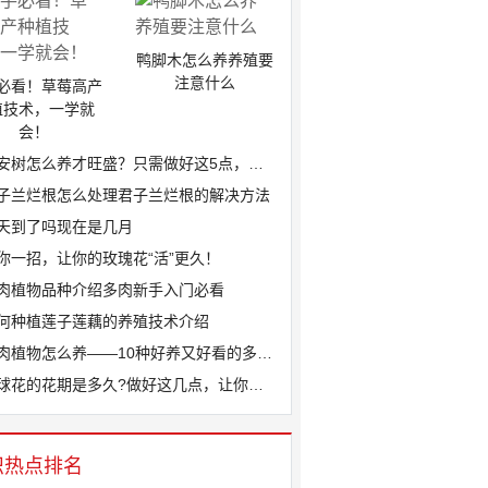
鸭脚木怎么养养殖要
注意什么
必看！草莓高产
植技术，一学就
会！
安树怎么养才旺盛？只需做好这5点，叶片...
子兰烂根怎么处理君子兰烂根的解决方法
天到了吗现在是几月
你一招，让你的玫瑰花“活”更久！
肉植物品种介绍多肉新手入门必看
何种植莲子莲藕的养殖技术介绍
肉植物怎么养——10种好养又好看的多肉...
球花的花期是多久?做好这几点，让你家绣...
识热点排名