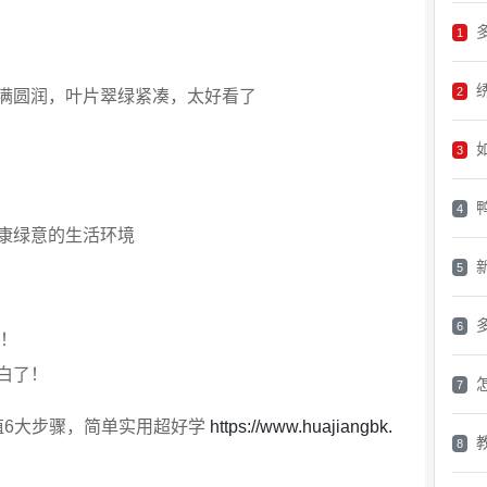
1
2
满圆润，叶片翠绿紧凑，太好看了
3
4
康绿意的生活环境
5
6
了！
白了！
7
殖6大步骤，简单实用超好学
https://www.huajiangbk.
8