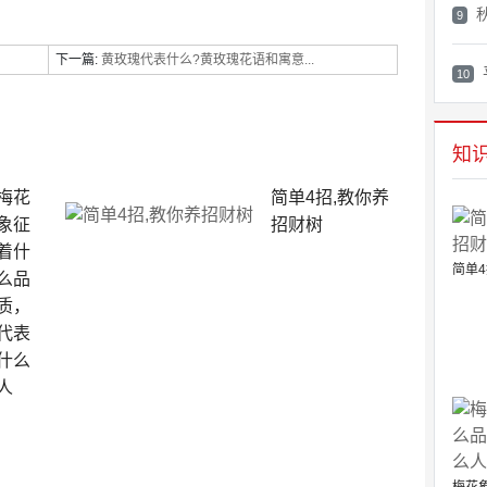
9
下一篇:
黄玫瑰代表什么?黄玫瑰花语和寓意...
10
知
梅花
简单4招,教你养
象征
招财树
着什
简单4
么品
质，
代表
什么
人