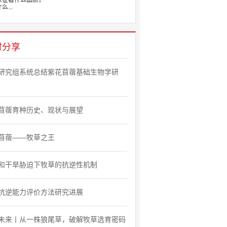
象征着什么品质，
么...
时分享
研究组系统总结紫花苜蓿基础生物学研
苜蓿育种历史、现状与展望
苜蓿——牧草之王
和干旱胁迫下牧草的抗逆性机制
抗逆能力评价方法研究进展
未来丨从一株狼尾草，破解牧草选育密码