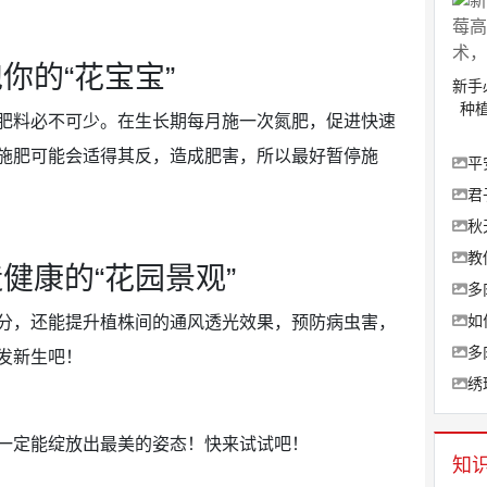
饱你的“花宝宝”
新手
种
肥料必不可少。在生长期每月施一次氮肥，促进快速
施肥可能会适得其反，造成肥害，所以最好暂停施
平
君
秋
教
打造健康的“花园景观”
多
如
分，还能提升植株间的通风透光效果，预防病虫害，
多
发新生吧！
绣
一定能绽放出最美的姿态！快来试试吧！
知