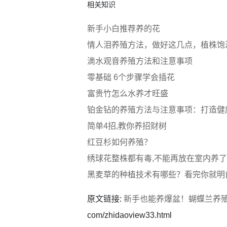
相关知识
新手小白推荐养的花
情人泪养殖方法，做好这几点，植株饱
滴水观音养殖方法和注意事项
零基础 6个步骤学会插花
富贵竹怎么水养才旺盛
铂金钻的养殖方法与注意事项：打造健
简单4招,教你养招财树
红豆杉如何养殖？
绣球花整株都有毒,不能再放在室内养
黑麦草的种植技术有哪些？看完你就明
原文链接:
新手也能养爆盆！蝴蝶兰养
com/zhidaoview33.html