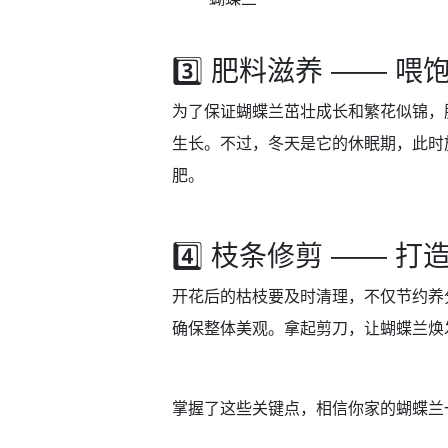
3️⃣ 肥料滋养 —— 喂
为了保证蝴蝶兰茁壮成长和繁花似锦，
生长。不过，冬天是它的休眠期，此时
肥。
4️⃣ 枝条修剪 —— 
开花后的枯枝要及时清理，不仅节约养
确保整体美观。拿起剪刀，让蝴蝶兰焕
掌握了这些关键点，相信你家的蝴蝶兰