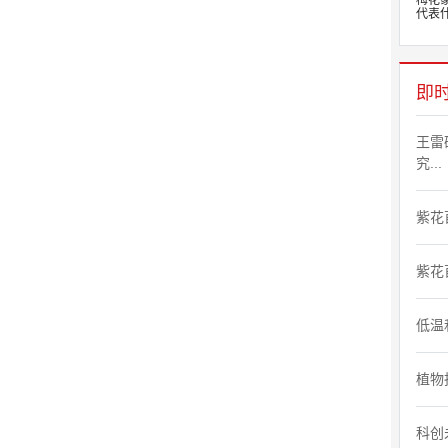
梅花
代表什
即
王雷
究...
紫花
紫花
低温
植物
科创