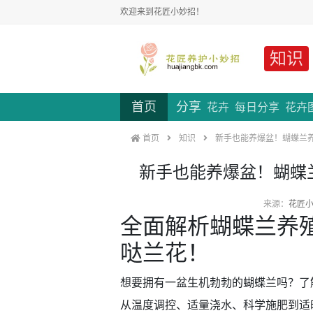
欢迎来到花匠小妙招！
知识
首页
分享
花卉
每日分享
花卉
首页
知识
新手也能养爆盆！蝴蝶兰
新手也能养爆盆！蝴蝶
来源：
花匠
全面解析蝴蝶兰养
哒兰花！
想要拥有一盆生机勃勃的蝴蝶兰吗？了
从温度调控、适量浇水、科学施肥到适