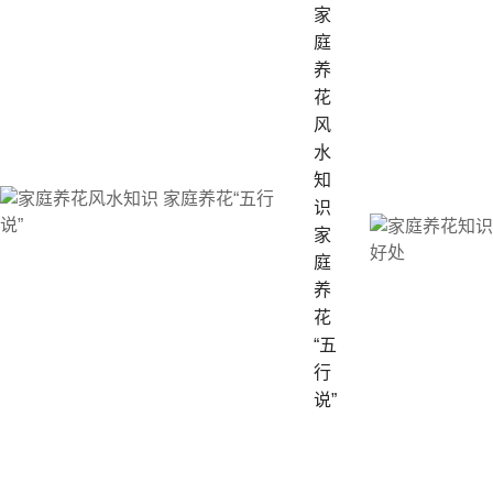
家
庭
养
花
风
水
知
识
家
庭
养
花
“五
行
说”