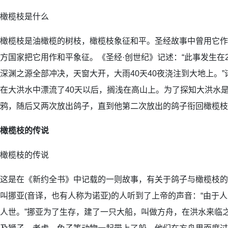
橄榄枝是什么
橄榄枝是油橄榄的树枝，橄榄枝象征和平。圣经故事中曾用它作
方国家把它用作和平象征。《圣经·创世纪》记述：“此事发生在
深渊之源全部冲决，天窗大开，大雨40天40夜浇注到大地上。
在大洪水中漂流了40天以后，搁浅在高山上。为了探知大洪水
鸦，随后又两次放出鸽子，直到他第二次放出的鸽子衔回橄榄枝
橄榄枝的传说
橄榄枝的传说
这是在《新约全书》中记载的一则故事，有关于鸽子与橄榄枝的
叫挪亚(音译，也有人称为诺亚)的人听到了上帝的声音：“由于
人世。”挪亚为了生存，建了一只大船，叫做方舟，在洪水来临