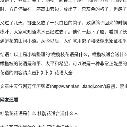
及狮子、老虎、兔子等动物一起带上了船。他们在方舟里面度过
时，方舟停靠在一座高山旁边，放出了一只灰色的格子，但鸽子
又过了几天，挪亚又放了一只白色的鸽子，致辞鸽子回来的时候
榄叶，大家就知道洪水已经过去了。他们一起下了船，看到了长
满鲜花的山间小道。从今以后，人们就用鸽子和橄榄来象征和平
结语：以上是小编整理的“橄榄枝花语是什么，橄榄枝适合送什
橄榄枝的花语是和平、太平和希望，可以说是一种非常正能量的
花语的内容请点击
》》》》
花语大全
文章由天气网万年历频道(http://wannianli.tianqi.com/)原创
网友还看
杜鹃花花语是什么 杜鹃花适合送什么人