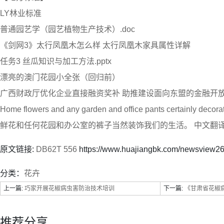
LY林业标准
普通园艺学（园艺植物生产技术）.doc
《剑网3》太行凤凰木怎么样 太行凤凰木家具属性详解
任务3 丝瓜知识与加工方法.pptx
漂亮的澳门花园小全张（回归前）
广西财政厅优化企业直接融资奖补 助推建设面向东盟的金融开
Home flowers and any garden and office pants certainly de
鲜花和任何花园和办公室的裤子当然装饰我们的生活。 中文翻
原文链接:
DB62T 556
https://www.huajiangbk.com/newsview2
分类：
花卉
上一篇:
巧家开展花椒病虫害防治技术培训
下一篇:
《甘肃省花椒
推荐分享