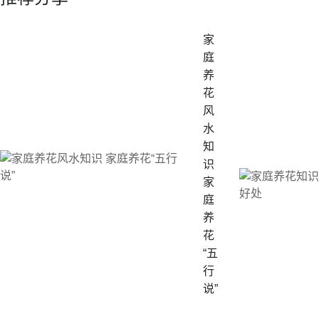
家
庭
养
花
风
水
知
识
家
庭
养
花
“五
行
说”