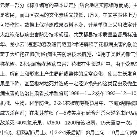
元第一部分《标准编写的基本规定》,结合地区实际编写而成。
是农民，而山区农民的文化素质又较低，所以，在文字表述上力
可操作性。数据上保持原成果资料不变，计量单位上采用法定计
大红袍花椒病虫害防治技术规程，共武都县技术质量监督局标准
华、龙小云1违惠动容及适闸范围2术语解释了花椒病虫害的防
定了大红袍花椒(蜀椒)病虫害防治技术措施，适用于类似武都气
称花椒。2术语解释花椒病虫害：花椒在生长过程中，由于受昆
上、解剖上和形态上产生局部或整体的反常变化，使其生长发育
果量下降，甚至椒树枯死并造成一定经济损失的这类昆虫及微生
病虫害的防治甘肃省技术监督局1998—1→2发布1993—12—
机械、生物、化学防治。3·2·1花椒萌芽期(3月中、下旬):刮
威等杀菌剂；在发芽前喷了—5波美度石硫合剂杀灭越冬虫卵及病
敌杀死+40%氧乐果，以800—1200倍液喷雾，15天重复一次。了
中旬)、初熟期(6月上、中3·2·4采后期：(8月上句—10月上旬)