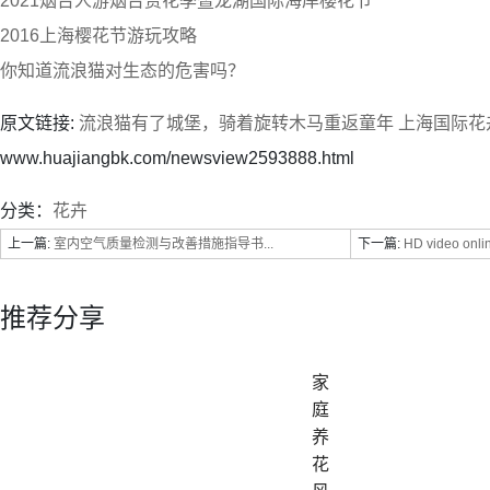
2021烟台人游烟台赏花季暨龙湖国际海岸樱花节
2016上海樱花节游玩攻略
你知道流浪猫对生态的危害吗？
原文链接:
流浪猫有了城堡，骑着旋转木马重返童年 上海国际花卉
www.huajiangbk.com/newsview2593888.html
分类：
花卉
上一篇:
室内空气质量检测与改善措施指导书...
下一篇:
HD video online
推荐分享
家
庭
养
花