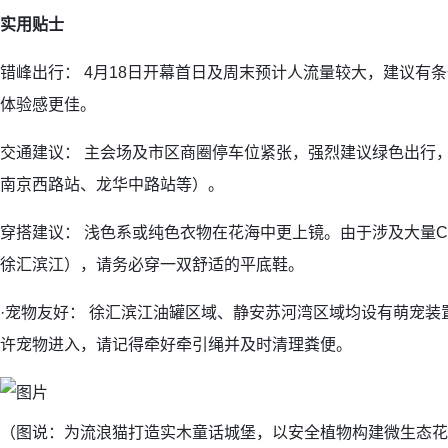
实用贴士
错峰出行： 4月18日开幕首日及周末预计人流量较大，建议有
体验感更佳。
交通建议： 主会场及市区商圈停车位紧张，强烈建议绿色出行
南京西路站、龙华中路站等）。
穿搭建议： 浅色系或纯色衣物在花海中更上镜。由于涉及大量Cit
徐汇滨江），请务必穿一双舒适的平底鞋。
·宠物友好： 徐汇滨江油罐区域、静安苏河湾区域均设有萌宠装
许宠物进入，请记得牵好牵引绳并及时清理粪便。
（图说：为流浪猫打造实木童话城堡，以安全植物构建微生态花