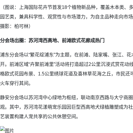
（图说：上海国际花卉节首发18个植物新品种，覆盖木本类、
园艺类，兼具科学性、观赏性与市场潜力，为自主品种走向市场
摄影：柏可林）
分会场出圈：苏河湾西高地、前滩欧式花廊成热门
浦东分会场以“繁花绽浦东”为主题，在前滩、陆家嘴、张江、
开。前滩区域“卉聚前滩里”活动将打造超过2公里沉浸式赏花动线
格欧式花园布景、1.5公里绣球花道及喜林草花海之丘，市民还可
火车穿行其间。
静安分会场以苏河湾中心绿地为枢纽，联动南京西路与大宁商圈
观。其中，苏河湾花漾萌宠乐园因巨型西高地犬绿植雕塑成为社
艺装置构建人宠共享的公共休憩空间。