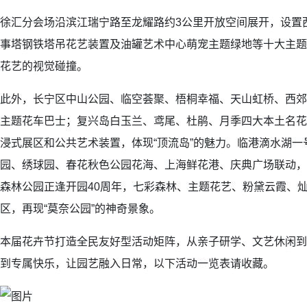
徐汇分会场沿滨江瑞宁路至龙耀路约3公里开放空间展开，设置
事塔钢铁塔吊花艺装置及油罐艺术中心萌宠主题绿地等十大主题
花艺的视觉碰撞。
此外，长宁区中山公园、临空荟聚、梧桐幸福、天山虹桥、西郊
主题花车巴士；复兴岛白玉兰、鸢尾、杜鹃、月季四大本土名花
浸式展区和公共艺术装置，体现“顶流岛”的魅力。临港滴水湖
园、绣球园、春花秋色公园花海、上海鲜花港、庆典广场联动，
森林公园正逢开园40周年，七彩森林、主题花艺、粉黛云霞、
区，再现“莫奈公园”的神奇景象。
本届花卉节打造全民友好型活动矩阵，从亲子研学、文艺休闲到
到专属快乐，让园艺融入日常，以下活动一览表请收藏。