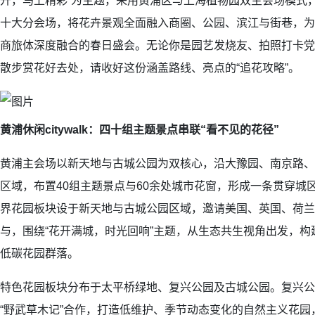
开，马上精彩”为主题，采用黄浦区与上海植物园双主会场模式
十大分会场，将花卉景观全面融入商圈、公园、滨江与街巷，为
商旅体深度融合的春日盛会。无论你是园艺发烧友、拍照打卡党
散步赏花好去处，请收好这份涵盖路线、亮点的“追花攻略”。
黄浦休闲citywalk：四十组主题景点串联“看不见的花径”
黄浦主会场以新天地与古城公园为双核心，沿大豫园、南京路、
区域，布置40组主题景点与60余处城市花窗，形成一条贯穿城
界花园板块设于新天地与古城公园区域，邀请美国、英国、荷兰
与，围绕“花开满城，时光回响”主题，从生态共生视角出发，
低碳花园群落。
特色花园板块分布于太平桥绿地、复兴公园及古城公园。复兴公
“野武草木记”合作，打造低维护、季节动态变化的自然主义花