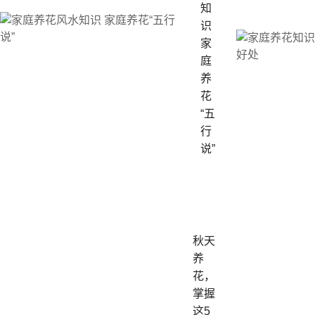
知
识
家
庭
养
花
“五
行
说”
秋天
养
花，
掌握
这5