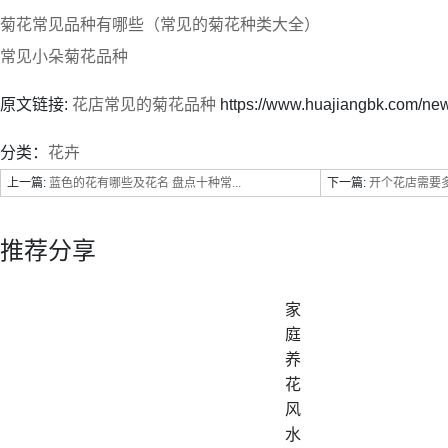
菊花常见品种有哪些（常见的菊花种类大全）
常见小朵菊花品种
原文链接:
花店常见的菊花品种
https://www.huajiangbk.com/ne
分类：
花卉
上一篇:
蓝色的花有哪些及花名 盘点十种常...
下一篇:
开个花店需要多
推荐分享
家
庭
养
花
风
水