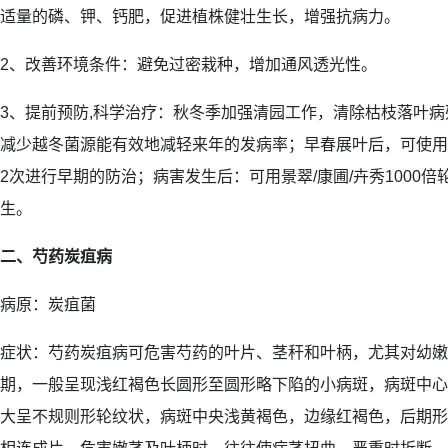
适量的磷、钾、钙肥，促进植株健壮生长，增强抗病力。
2、改善环境条件：避免过密栽种，增加通风透光性。
3、提前预防,科学治疗：秋冬季加强清园工作，清除枯枝落叶
减少越冬菌源能有效地减轻来年的发病率；早春展叶后，可使用国光
2次进行早期的防治；病害发生后：可用景翠/康圃/卉秀1000
生。
二、芍药炭疽病
病原：炭疽菌
症状：芍药炭疽病可危害芍药的叶片、茎秆和叶柄，尤其对幼嫩
期，一般呈现浅红褐色长圆形至圆形略下陷的小病斑，病斑中心
大呈不规则形轮纹状，病斑中央浅黄褐色，边缘红褐色，后期形