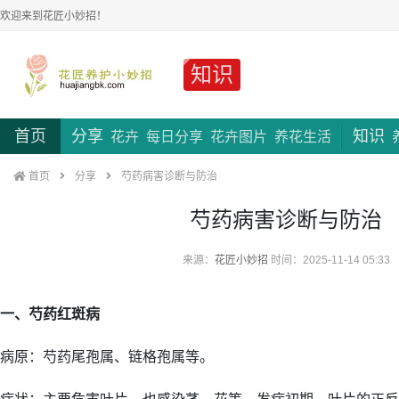
欢迎来到花匠小妙招！
知识
首页
分享
知识
花卉
每日分享
花卉图片
养花生活
首页
分享
芍药病害诊断与防治
芍药病害诊断与防治
来源：
花匠小妙招
时间：2025-11-14 05:33
一、芍药红斑病
病原：芍药尾孢属、链格孢属等。