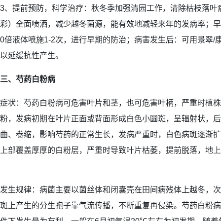
3、提前预防，科学治疗：秋冬季加强清园工作，清除枯枝落叶
彩）全面喷洒，减少越冬菌源，能有效地减轻来年的发病率；早
0倍液体喷施1-2次，进行早期的防治；病害发生后：可用景翠/康
以延缓抗性产生。
三、芍药白粉病
症状：芍药白粉病可危害叶片和茎，也可危害叶柄，严重时植株
粉，发病初期在叶片正面或背面形成白色小圆斑，呈辐射状，后
曲、卷缩，影响芍药的正常生长，发病严重时，白色病斑逐渐扩
上部覆盖厚厚的白粉层，严重时导致叶片枯萎，提前脱落，地上
发生规律：病菌主要以菌丝体和闭囊壳在田间病残体上越冬，次
斑上产生的分生孢子靠气流传播，不断重复再侵染。芍药白粉病