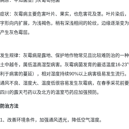
病原：半知菌亚门灰葡萄孢菌
症状：灰霉病主要危害叶片、果实，也危害花及茎。叶片染后，多
字形向内扩展，为浅褐色，稍有深浅相间的轮纹，边缘逐渐变为
产生灰色霉层。
发生规律：灰霉病是露地、保护地作物常见且比较难防治的一种
土中越冬，属低温高湿型病害。灰霉病菌发育的最适温度16-23
利于病害的蔓延），相对湿度持续90%以上病害极易发生流行
通风不良、湿度大、温度低很容易发生灰霉病，在春季采花前要
四川的露天芍药以及北方的温室芍药应加强预防。
防治方法
1、改善环境条件，加强通风透光，降低空气湿度。