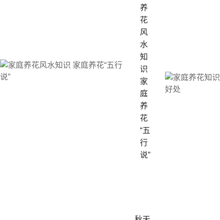
养
花
风
水
知
识
家
庭
养
花
“五
行
说”
秋天