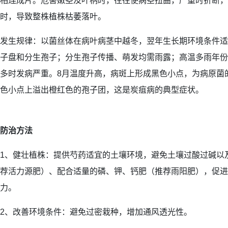
相连成片。危害嫩茎及叶柄时，往往使病茎扭曲，严重时折断，
时，导致整株植株枯萎落叶。
发生规律：以菌丝体在病叶病茎中越冬，翌年生长期环境条件适
子盘和分生孢子；分生孢子传播、萌发均需雨露；高温多雨年份
多时发病严重。8月温度升高，病斑上形成黑色小点，为病原菌
色小点上溢出橙红色的孢子团，这是炭疽病的典型症状。
防治方法
1、健壮植株：提供芍药适宜的土壤环境，避免土壤过酸过碱以
荐活力源肥）、配合适量的磷、钾、钙肥（推荐雨阳肥），促进
力。
2、改善环境条件：避免过密栽种，增加通风透光性。