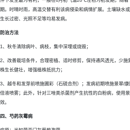
件下发生最为有利，一般在6月初气温20℃左右为初发期，随着
期。时晴时雨，高温交替有利该病侵染和病情扩展。土壤缺水或
生长过密、光照不足等均易发病。
防治方法
1、秋冬清除病叶、病枝，集中深埋或烧毁；
2、改善栽培条件，合理密植、适时修剪，保持通风透光，少施
株生长健壮，增强植株抵抗力；
3、越冬和发芽前喷施圃彩（石硫合剂）；发病初期喷施景翠/康圃/
倍液喷雾；此外，针对三唑类杀菌剂产生抗性的白粉病，使用景慕
效。
四、芍药灰霉病