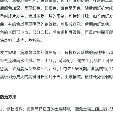
症状：主要危害叶片，也感染茎、花等。发病初期，叶片的正反
后颜色加深，呈现红色、红褐色、紫色至黑色，随后病斑扩大成
重时成片发生，病斑不受叶脉的限制，可横跨叶脉，如若病斑发
曲，有的病斑呈现明显的轮纹状，可形成穿孔，后期病斑焦枯。
色的长圆形小点，部分凸起，后病斑扩展缓慢，严重时中间开裂
病斑相连成片，茎折断。
发生规律：病原菌以菌丝体在病叶、病枝以及落地的病残株上越
经气流和雨水传播。在四川4月，菏泽5月上旬在个别品种上可
感病，逐渐蔓延至整株叶片。8月上旬进入盛发期。此病的特点
病斑到形成大的病斑可长达几十天。土壤偏碱，植株长势衰弱时
防治方法
1、健壮植株：提供芍药适宜的土壤环境，避免土壤过酸过碱以