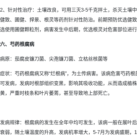
2、针对性治疗：土壤改良，可用三灭3-5千克拌土，杀灭土壤
健致、圃健、捍景、根灵等药剂针对性防治。前期预防优选健致
选使用圃健颗粒剂，病害发生中后期，优选根灵对危害部位进行
六、芍药根腐病
病原：茄腐皮镰刀菌、尖孢镰刀菌、立枯丝核菌等
症状：芍药根腐病又称“烂根病”，为土传病害。该病危害芍药
可发病，发病时根部组织变黑，影响其吸收功能，从而造成植株
黄，严重时枝条和叶片萎蔫，甚至导致地上部死亡。
发病规律：根腐病的发生在全年中均可发生，该病一般在展叶后
衰弱，随土壤温度的升高，发病机率增大，5-7月为发病盛期，