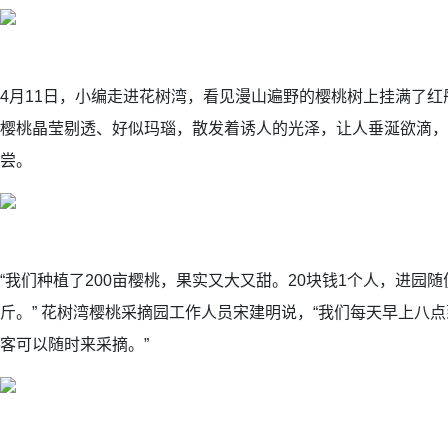
4月11日，小编走进花树湾，看见漫山遍野的樱桃树上挂满了
樱桃晶莹剔透、好似玛瑙，散发着诱人的光泽，让人垂涎欲滴，
尝。
“我们种植了200亩樱桃，果实又大又甜。20块钱1个人，进园
斤。” 花树湾樱桃采摘园工作人员宋建明说，“我们每天早上八
客可以随时来采摘。”