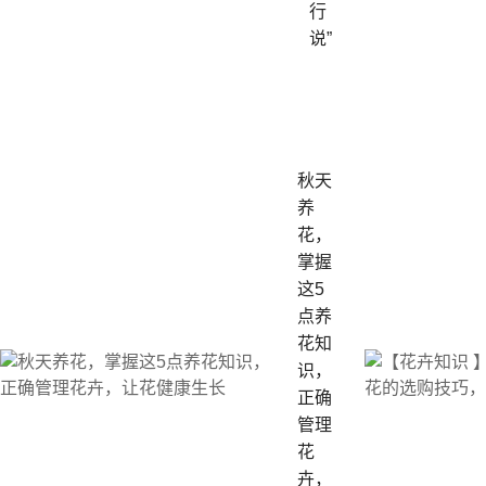
行
说”
秋天
养
花，
掌握
这5
点养
花知
识，
正确
管理
花
卉，