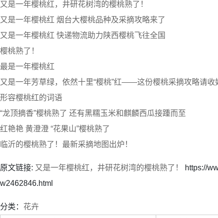
又是一年樱桃红，井研花树湾的樱桃熟了！
又是一年樱桃红 烟台大樱桃品种及采摘攻略来了
又是一年樱桃红 快递物流助力陕西樱桃飞往全国
樱桃熟了！
最是一年樱桃红
又是一年芳草绿，依然十里“樱桃”红——这份樱桃采摘攻略请收
形容樱桃红的词语
“龙顶摘香”樱桃熟了 还有黑糯玉米和麒麟西瓜接踵而至
红艳艳 黄澄澄 “花果山”樱桃熟了
临沂的樱桃熟了！最新采摘地图出炉！
原文链接:
又是一年樱桃红，井研花树湾的樱桃熟了！
https://w
w2462846.html
分类：
花卉