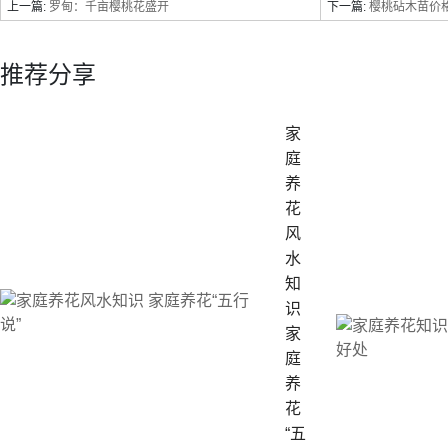
上一篇:
罗甸：千亩樱桃花盛开
下一篇:
樱桃砧木苗价
推荐分享
家
庭
养
花
风
水
知
识
家
庭
养
花
“五